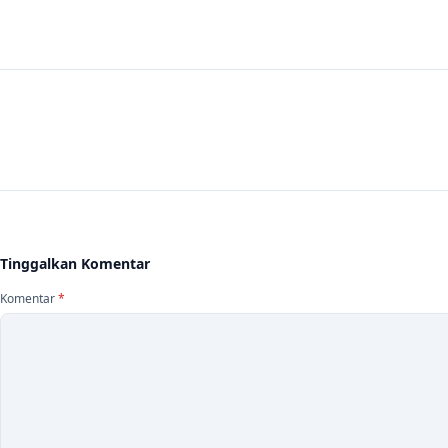
Navigasi artikel
Tinggalkan Komentar
Komentar
*