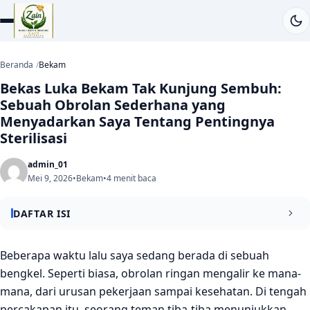
Beranda
Bekam
Bekas Luka Bekam Tak Kunjung Sembuh:
Sebuah Obrolan Sederhana yang
Menyadarkan Saya Tentang Pentingnya
Sterilisasi
admin_01
Mei 9, 2026
•
Bekam
•
4 menit baca
DAFTAR ISI
Tidak semua pasien bisa langsung dibekam begitu saja
Beberapa waktu lalu saya sedang berada di sebuah
bengkel. Seperti biasa, obrolan ringan mengalir ke mana-
Sterilisasi bukan pelengkap—tetapi keharusan
mana, dari urusan pekerjaan sampai kesehatan. Di tengah
Mengapa ZHH berinvestasi pada alat sterilisasi khusus?
percakapan itu, seorang teman tiba-tiba menunjukkan